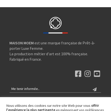
MAISON MOEM
est une marque française de Prêt-à-
porter Luxe Femme.
La production métier d'art est 100% française.
Fabriqué en France.
Nous utilisons des cookies sur notre site Web pour vous
offrir
Contact
l'expérience la plus pertinente
en mémorisant vos préférences