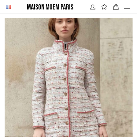
Maison MOEM Paris
BUSTIERS / TOPS
JUPES
PANTALONS
ROBES
VESTES / MANTEAUX
LOOKS
STORY