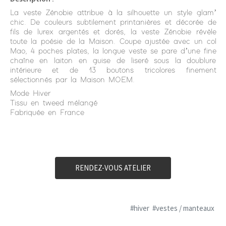
La veste Zénobie attribue à la silhouette un style glam’
chic. De couleurs subtilement printanières et décorée de
fils de lurex argentés et dorés, la veste Zénobie révèle
toute la poésie de la Maison. Coupe ajustée avec un col
Mao, 4 poches plates, la longue veste se pare d’une fine
chaîne en laiton en guise de liseré sous la doublure
intérieure et de 13 boutons tricolores finement
sélectionnés par la Maison MOEM.
Mode Hiver
Tissu en tweed mélangé
Fabriquée en France
RENDEZ-VOUS ATELIER
#hiver
#vestes / manteaux