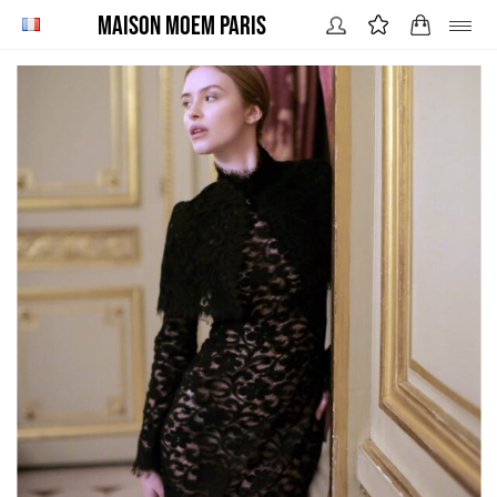
Maison MOEM Paris
BUSTIERS / TOPS
JUPES
PANTALONS
ROBES
VESTES / MANTEAUX
LOOKS
STORY