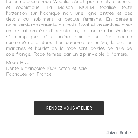
La somptueuse robe Wedelia séduit par un style sensuel
et sophistiqué. La Maison MOEM focalise toute
l’attention sur l’iconique noir, une ligne cintrée et des
détails qui subliment la beauté féminine. En dentelle
noire semi-transparente au motif floral et assemblée avec
un délicat procédé d’incrustation, la longue robe Wedelia
s’accompagne d’un boléro noir muni d’un bouton
couronné de cristaux. Les bordures du boléro, le col, les
manches et l’ourlet de la robe sont bordés de tulle de
soie frangé. Robe fermée par un zip invisible à l’arrière.
Mode Hiver
Dentelle française 100% coton et soie
Fabriquée en France
RENDEZ-VOUS ATELIER
#hiver
#robe