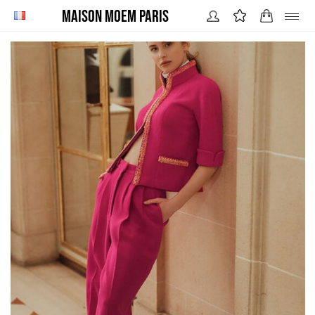
Maison MOEM Paris
BUSTIERS / TOPS
JUPES
PANTALONS
ROBES
VESTES / MANTEAUX
LOOKS
STORY